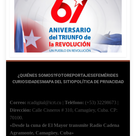
¿QUIÉNES SOMOS?
FOTOREPORTAJES
EFEMÉRIDES
CURIOSIDADES
MAPA DEL SITIO
POLÍTICA DE PRIVACIDAD
Correo:
rcadigital@icrt.cu
|
Teléfono:
(+53) 32298673
|
Dirección:
Calle Cisneros # 310, Camagüey, Cuba.
CP:
70100.
«Desde la cuna de El Mayor transmite Radio Cadena
Agramonte, Camagüey, Cuba»