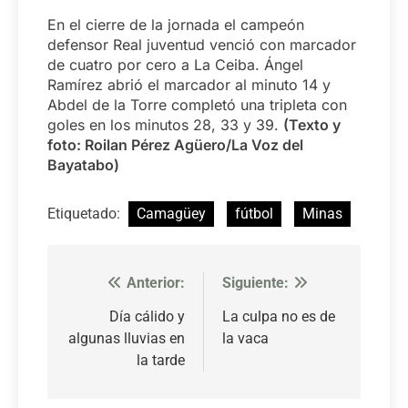
En el cierre de la jornada el campeón
defensor Real juventud venció con marcador
de cuatro por cero a La Ceiba. Ángel
Ramírez abrió el marcador al minuto 14 y
Abdel de la Torre completó una tripleta con
goles en los minutos 28, 33 y 39.
(Texto y
foto: Roilan Pérez Agüero/La Voz del
Bayatabo)
Etiquetado:
Camagüey
fútbol
Minas
Anterior:
Siguiente:
Navegación
de
Día cálido y
La culpa no es de
algunas lluvias en
la vaca
entradas
la tarde