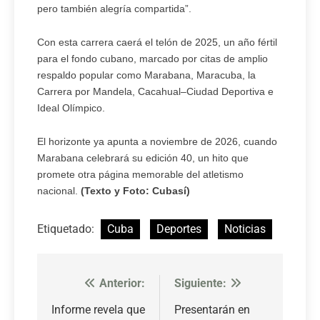
pero también alegría compartida”.
Con esta carrera caerá el telón de 2025, un año fértil
para el fondo cubano, marcado por citas de amplio
respaldo popular como Marabana, Maracuba, la
Carrera por Mandela, Cacahual–Ciudad Deportiva e
Ideal Olímpico.
El horizonte ya apunta a noviembre de 2026, cuando
Marabana celebrará su edición 40, un hito que
promete otra página memorable del atletismo
nacional.
(Texto y Foto: Cubasí)
Etiquetado:
Cuba
Deportes
Noticias
Anterior:
Siguiente:
Navegación
de
Informe revela que
Presentarán en