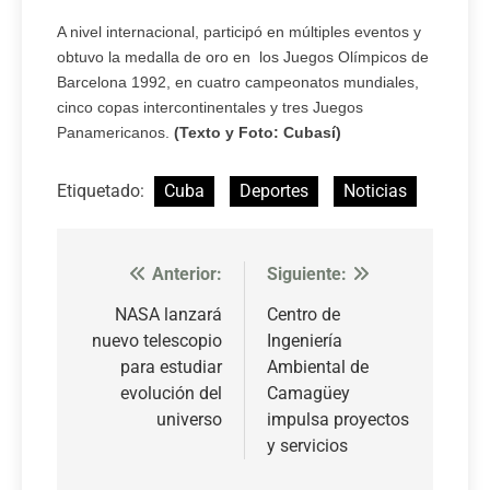
A nivel internacional, participó en múltiples eventos y
obtuvo la medalla de oro en los Juegos Olímpicos de
Barcelona 1992, en cuatro campeonatos mundiales,
cinco copas intercontinentales y tres Juegos
Panamericanos.
(Texto y Foto: Cubasí)
Etiquetado:
Cuba
Deportes
Noticias
Anterior:
Siguiente:
Navegación
de
NASA lanzará
Centro de
nuevo telescopio
Ingeniería
entradas
para estudiar
Ambiental de
evolución del
Camagüey
universo
impulsa proyectos
y servicios