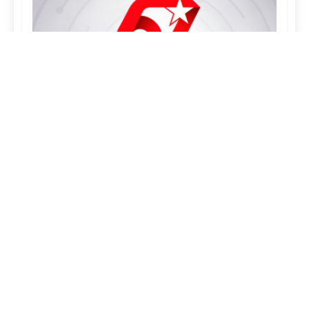
¿QUIÉNES SOMOS?
FOTOREPORTAJES
EFEMÉRIDES
CURIOSIDADES
MAPA DEL SITIO
POLÍTICA DE PRIVACIDAD
Correo:
rcadigital@icrt.cu
|
Teléfono:
(+53) 32298673
|
Dirección:
Calle Cisneros # 310, Camagüey, Cuba.
CP:
70100.
«Desde la cuna de El Mayor transmite Radio Cadena