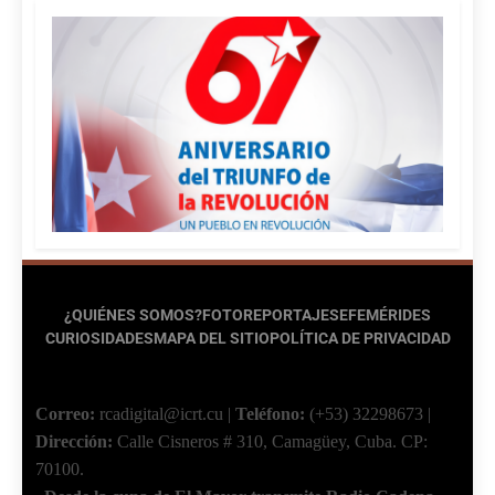
¿QUIÉNES SOMOS?
FOTOREPORTAJES
EFEMÉRIDES
CURIOSIDADES
MAPA DEL SITIO
POLÍTICA DE PRIVACIDAD
Correo:
rcadigital@icrt.cu
|
Teléfono:
(+53) 32298673
|
Dirección:
Calle Cisneros # 310, Camagüey, Cuba.
CP:
70100.