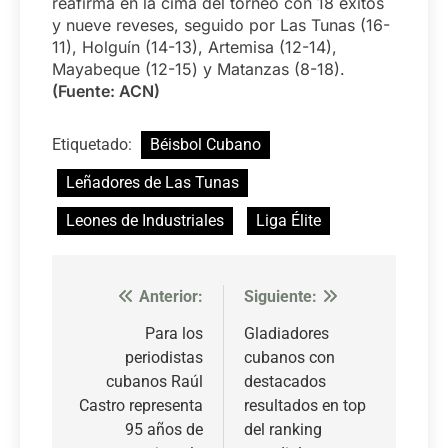
reafirma en la cima del torneo con 18 éxitos
y nueve reveses, seguido por Las Tunas (16-
11), Holguín (14-13), Artemisa (12-14),
Mayabeque (12-15) y Matanzas (8-18).
(Fuente: ACN)
Etiquetado:
Béisbol Cubano
Leñadores de Las Tunas
Leones de Industriales
Liga Élite
Anterior:
Siguiente:
Navegación
de
Para los
Gladiadores
periodistas
cubanos con
entradas
cubanos Raúl
destacados
Castro representa
resultados en top
95 años de
del ranking