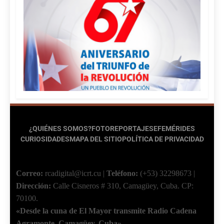
¿QUIÉNES SOMOS?
FOTOREPORTAJES
EFEMÉRIDES
CURIOSIDADES
MAPA DEL SITIO
POLÍTICA DE PRIVACIDAD
Correo:
rcadigital@icrt.cu
|
Teléfono:
(+53) 32298673
|
Dirección:
Calle Cisneros # 310, Camagüey, Cuba.
CP:
70100.
«Desde la cuna de El Mayor transmite Radio Cadena
Agramonte, Camagüey, Cuba»