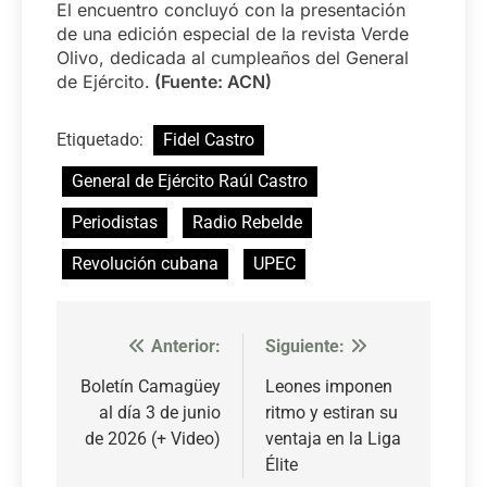
El encuentro concluyó con la presentación
de una edición especial de la revista Verde
Olivo, dedicada al cumpleaños del General
de Ejército.
(Fuente: ACN)
Etiquetado:
Fidel Castro
General de Ejército Raúl Castro
Periodistas
Radio Rebelde
Revolución cubana
UPEC
Anterior:
Siguiente:
Navegación
de
Boletín Camagüey
Leones imponen
al día 3 de junio
ritmo y estiran su
entradas
de 2026 (+ Video)
ventaja en la Liga
Élite