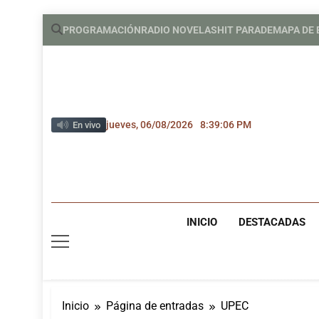
Saltar
PROGRAMACIÓN
RADIO NOVELAS
HIT PARADE
MAPA DE
al
contenido
jueves, 06/08/2026
8:39:08 PM
En vivo
INICIO
DESTACADAS
Inicio
Página de entradas
UPEC