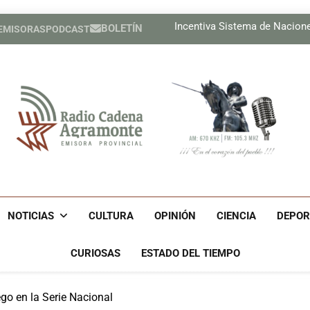
Lil, la de ojos color del
Incentiva Sistema de Nacion
BOLETÍN
 EMISORAS
PODCAST
Celebrar
Tres cubanos ya están e
Lil, la de ojos color del
Incentiva Sistema de Nacion
Celebrar
Tres cubanos ya están e
Radio Cadena Agra
Radio Cadena Agramonte, Emisora Provincial De Camagüe
Cu
NOTICIAS
CULTURA
OPINIÓN
CIENCIA
DEPOR
CURIOSAS
ESTADO DEL TIEMPO
go en la Serie Nacional