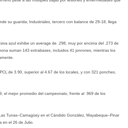
terreno pese a las múltiples bajas por lesiones y enfermedades que
nde su guarida; Industriales, tercero con balance de 29-18, llega
nsiva azul exhibe un average de .298, muy por encima del .273 de
rmona suman 143 extrabases, incluidos 41 jonrones, mientras los
vamente.
CL de 3.90, superior al 4.67 de los locales, y con 321 ponches,
, el mejor promedio del campeonato, frente al .969 de los
s Las Tunas–Camagüey en el Cándido González, Mayabeque–Pinar
 en el 26 de Julio.