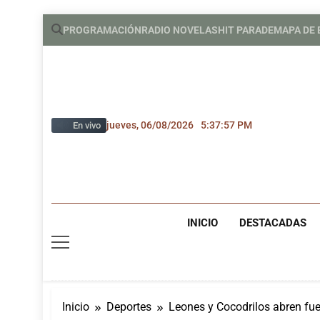
Saltar
PROGRAMACIÓN
RADIO NOVELAS
HIT PARADE
MAPA DE
al
contenido
jueves, 06/08/2026
5:37:58 PM
En vivo
INICIO
DESTACADAS
Inicio
Deportes
Leones y Cocodrilos abren fue