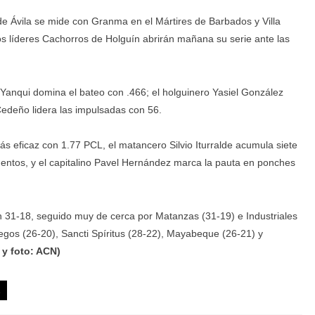
 de Ávila se mide con Granma en el Mártires de Barbados y Villa
s líderes Cachorros de Holguín abrirán mañana su serie ante las
l Yanqui domina el bateo con .466; el holguinero Yasiel González
edeño lidera las impulsadas con 56.
s eficaz con 1.77 PCL, el matancero Silvio Iturralde acumula siete
amentos, y el capitalino Pavel Hernández marca la pauta en ponches
n 31-18, seguido muy de cerca por Matanzas (31-19) e Industriales
egos (26-20), Sancti Spíritus (28-22), Mayabeque (26-21) y
 y foto: ACN)
s