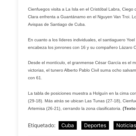
Cienfuegos visita a La Isla en el Cristóbal Labra, Ciego
Clara enfrenta a Guantánamo en el Nguyen Van Troi. Lo
Avispas de Santiago de Cuba.
En cuanto a los líderes individuales, el santiaguero Yoe
encabeza los jonrones con 16 y su compañero Lázaro C
Desde el montículo, el granmense César García es el má
victorias, el tunero Alberto Pablo Civil suma ocho salv
con 61.
La tabla de posiciones muestra a Holguín en la cima co
(29-18). Más atrás se ubican Las Tunas (27-18), Cienfu
Artemisa (26-21), cerrando la zona clasificatoria.
(Texto
Etiquetado:
Cuba
Deportes
Noticia