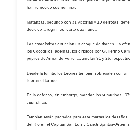
frente a frente a dos escuadras que se niegan a ceder 
han remecido sus nóminas.
Matanzas, segundo con 31 victorias y 19 derrotas, defie
decidido a rugir más fuerte que nunca.
Las estadísticas anuncian un choque de titanes. La ofe
los Cocodrilos; además, los dirigidos por Guillermo Ca
pupilos de Armando Ferrer acumulan 91 y 25, respecti
Desde la lomita, los Leones también sobresalen con un P
lideran el torneo.
En la defensa, sin embargo, mandan los yumurinos: .979
capitalinos.
También están pactados para este martes los desafío
del Río en el Capitán San Luis y Sancti Spíritus–Artemisa