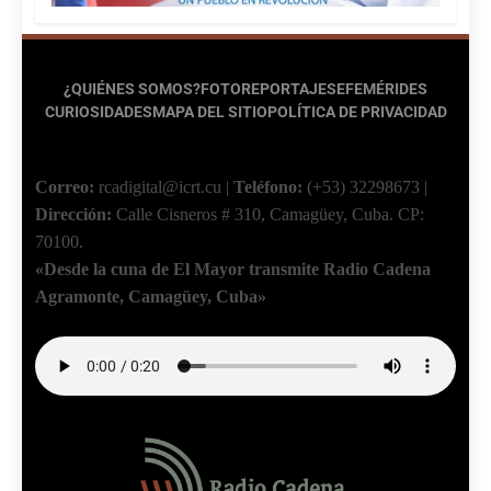
¿QUIÉNES SOMOS?
FOTOREPORTAJES
EFEMÉRIDES
CURIOSIDADES
MAPA DEL SITIO
POLÍTICA DE PRIVACIDAD
Correo:
rcadigital@icrt.cu
|
Teléfono:
(+53) 32298673
|
Dirección:
Calle Cisneros # 310, Camagüey, Cuba.
CP:
70100.
«Desde la cuna de El Mayor transmite Radio Cadena
Agramonte, Camagüey, Cuba»