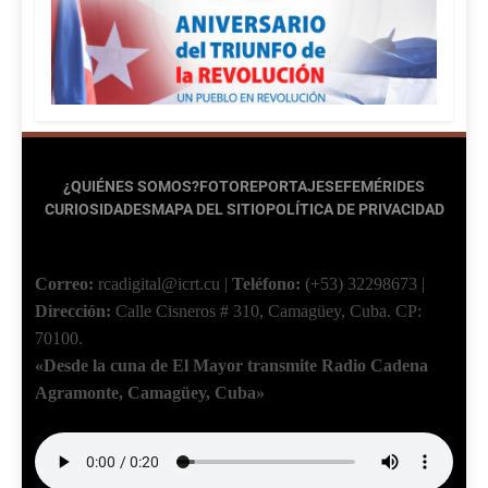
¿QUIÉNES SOMOS?
FOTOREPORTAJES
EFEMÉRIDES
CURIOSIDADES
MAPA DEL SITIO
POLÍTICA DE PRIVACIDAD
Correo:
rcadigital@icrt.cu
|
Teléfono:
(+53) 32298673
|
Dirección:
Calle Cisneros # 310, Camagüey, Cuba.
CP:
70100.
«Desde la cuna de El Mayor transmite Radio Cadena
Agramonte, Camagüey, Cuba»