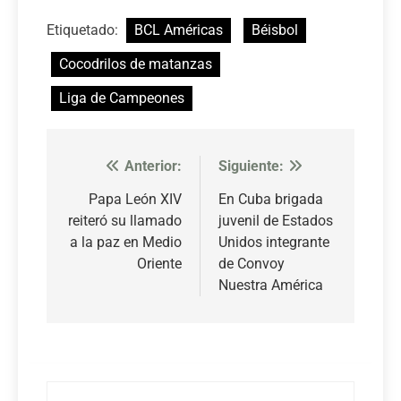
Etiquetado:
BCL Américas
Béisbol
Cocodrilos de matanzas
Liga de Campeones
Anterior:
Siguiente:
Navegación
de
Papa León XIV
En Cuba brigada
reiteró su llamado
juvenil de Estados
entradas
a la paz en Medio
Unidos integrante
Oriente
de Convoy
Nuestra América