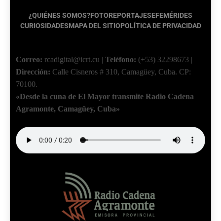
¿QUIÉNES SOMOS?
FOTOREPORTAJES
EFEMÉRIDES
CURIOSIDADES
MAPA DEL SITIO
POLÍTICA DE PRIVACIDAD
Correo:
rcadigital@icrt.cu
|
Teléfono:
(+53) 32298673
|
Dirección:
Calle Cisneros # 310, Camagüey, Cuba.
CP:
70100.
«Desde la cuna de El Mayor transmite Radio Cadena
Agramonte, Camagüey, Cuba»