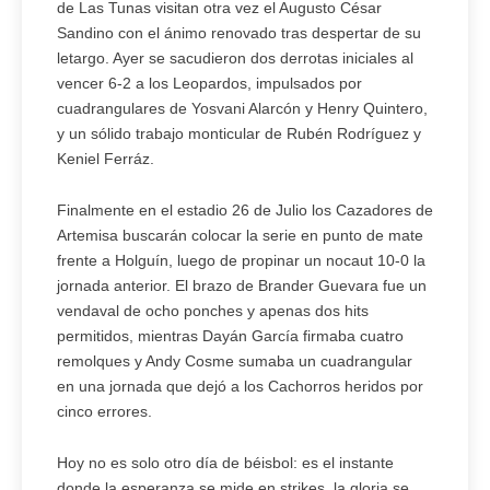
de Las Tunas visitan otra vez el Augusto César
Sandino con el ánimo renovado tras despertar de su
letargo. Ayer se sacudieron dos derrotas iniciales al
vencer 6-2 a los Leopardos, impulsados por
cuadrangulares de Yosvani Alarcón y Henry Quintero,
y un sólido trabajo monticular de Rubén Rodríguez y
Keniel Ferráz.
Finalmente en el estadio 26 de Julio los Cazadores de
Artemisa buscarán colocar la serie en punto de mate
frente a Holguín, luego de propinar un nocaut 10-0 la
jornada anterior. El brazo de Brander Guevara fue un
vendaval de ocho ponches y apenas dos hits
permitidos, mientras Dayán García firmaba cuatro
remolques y Andy Cosme sumaba un cuadrangular
en una jornada que dejó a los Cachorros heridos por
cinco errores.
Hoy no es solo otro día de béisbol: es el instante
donde la esperanza se mide en strikes, la gloria se