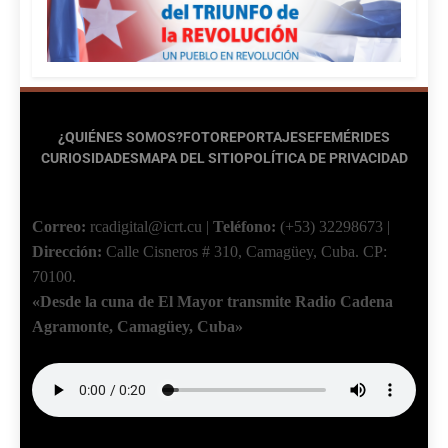
¿QUIÉNES SOMOS?
FOTOREPORTAJES
EFEMÉRIDES
CURIOSIDADES
MAPA DEL SITIO
POLÍTICA DE PRIVACIDAD
Correo:
rcadigital@icrt.cu
|
Teléfono:
(+53) 32298673
|
Dirección:
Calle Cisneros # 310, Camagüey, Cuba.
CP:
70100.
«Desde la cuna de El Mayor transmite Radio Cadena
Agramonte, Camagüey, Cuba»