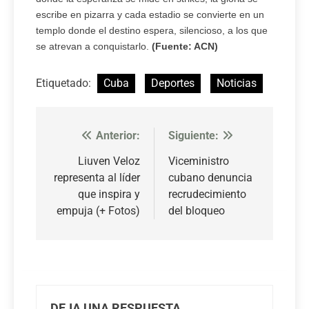
escribe en pizarra y cada estadio se convierte en un
templo donde el destino espera, silencioso, a los que
se atrevan a conquistarlo.
(Fuente: ACN)
Etiquetado:
Cuba
Deportes
Noticias
Anterior:
Siguiente:
Navegación
de
Liuven Veloz
Viceministro
representa al líder
cubano denuncia
entradas
que inspira y
recrudecimiento
empuja (+ Fotos)
del bloqueo
DEJA UNA RESPUESTA