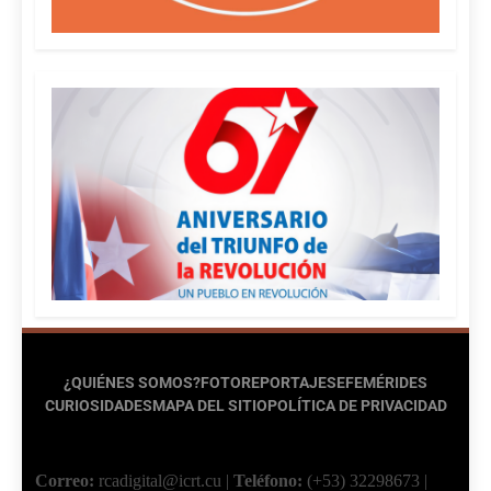
¿QUIÉNES SOMOS?
FOTOREPORTAJES
EFEMÉRIDES
CURIOSIDADES
MAPA DEL SITIO
POLÍTICA DE PRIVACIDAD
Correo:
rcadigital@icrt.cu
|
Teléfono:
(+53) 32298673
|