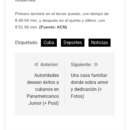
Guatemala.
Primero terminó en el tercer puesto, con tiempo de
8:40.04 min, y después en el quinto y último, con
8:51.66 min.
(Fuente: ACN)
Etiquetado:
Cuba
Deportes
Noticias
Anterior:
Siguiente:
Navegación
de
Autoridades
Una casa familiar
desean éxitos a
donde sobra amor
entradas
cubanos en
y dedicación (+
Panamericanos
Fotos)
Junior (+ Post)