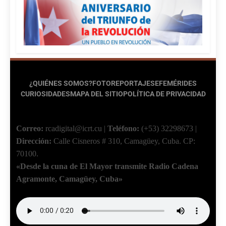
¿QUIÉNES SOMOS?
FOTOREPORTAJES
EFEMÉRIDES
CURIOSIDADES
MAPA DEL SITIO
POLÍTICA DE PRIVACIDAD
Correo:
rcadigital@icrt.cu
|
Teléfono:
(+53) 32298673
|
Dirección:
Calle Cisneros # 310, Camagüey, Cuba.
CP:
70100.
«Desde la cuna de El Mayor transmite Radio Cadena
Agramonte, Camagüey, Cuba»