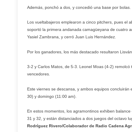
Además, ponchó a dos, y concedió una base por bolas.
Los vueltabajeros emplearon a cinco pitchers, pues el ab
soportó la primera andanada camagüeyana de cuatro an
Yasiel Zambrana, y cerró Juan Luis Hernández.
Por los ganadores, los más destacado resultaron Lisván
3-2 y Carlos Matos, de 5-3. Leonel Moas (4-2) remolcó tr
vencedores.
Este viernes se descansa, y ambos equipos concluirán el
30) y domingo (11:00 am).
En estos momentos, los agramontinos exhiben balance de
31 y 32, y están distanciados a dos juegos del octavo l
Rodríguez Rivero/Colaborador de Radio Cadena Ag