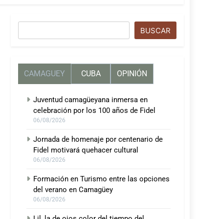
Buscar
BUSCAR
CAMAGUEY
CUBA
OPINIÓN
Juventud camagüeyana inmersa en
celebración por los 100 años de Fidel
06/08/2026
Jornada de homenaje por centenario de
Fidel motivará quehacer cultural
06/08/2026
Formación en Turismo entre las opciones
del verano en Camagüey
06/08/2026
Lil, la de ojos color del tiempo del