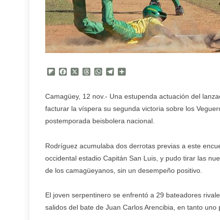
Flipboard
Facebook
X
Threads
WhatsApp
Telegram
Compartir
Camagüey, 12 nov.- Una estupenda actuación del lanzado
facturar la víspera su segunda victoria sobre los Veguer
postemporada beisbolera nacional.
Rodríguez acumulaba dos derrotas previas a este encuen
occidental estadio Capitán San Luis, y pudo tirar las n
de los camagüeyanos, sin un desempeño positivo.
El joven serpentinero se enfrentó a 29 bateadores rivale
salidos del bate de Juan Carlos Arencibia, en tanto uno