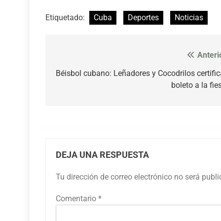
Etiquetado:
Cuba
Deportes
Noticias
Anteri
Navegación
de
Béisbol cubano: Leñadores y Cocodrilos certifi
boleto a la fie
entradas
DEJA UNA RESPUESTA
Tu dirección de correo electrónico no será publ
Comentario
*