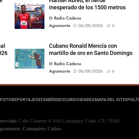
e
Hansel Abreu, el héroe
Foto: Internet
inesperado de los 1500 metros
Radio Cadena
Agramonte
06/08/2026
0
nal
Cubano Ronald Mencía con
026
martillo de oro en Santo Domingo
Radio Cadena
Agramonte
06/08/2026
0
FOTOREPORTAJES
EFEMÉRIDES
CURIOSIDADES
MAPA DEL SITIO
POLÍT
irección:
Calle Cisneros # 310, Camagüey, Cuba.
CP: 70100.
 Agramonte, Camagüey, Cuba»