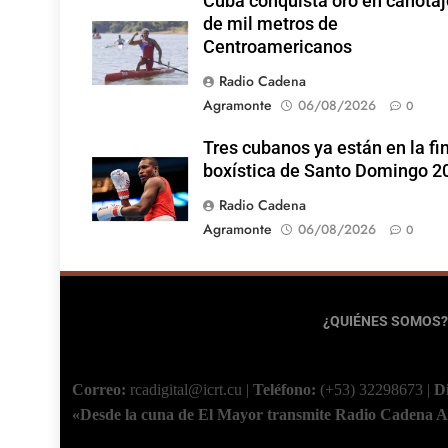
Cuba conquista oro en canotaj
de mil metros de
Centroamericanos
Radio Cadena
Agramonte
06/08/2026
0
Tres cubanos ya están en la fi
boxística de Santo Domingo 2
Radio Cadena
Agramonte
06/08/2026
0
¿QUIÉNES SOMOS?
Correo:
rcadigital@icrt.cu
|
Teléfono:
(+53) 32298673
|
D
«Desde la cuna de El Mayor transmite Radio Cadena