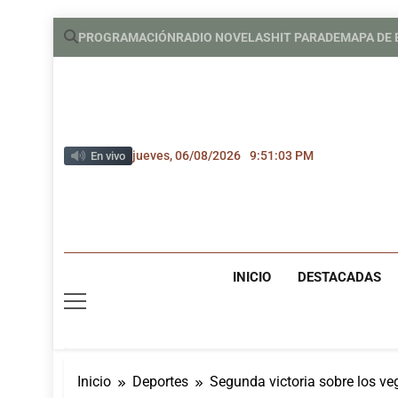
Saltar
PROGRAMACIÓN
RADIO NOVELAS
HIT PARADE
MAPA DE
al
contenido
jueves, 06/08/2026
9:51:04 PM
En vivo
INICIO
DESTACADAS
Inicio
Deportes
Segunda victoria sobre los v