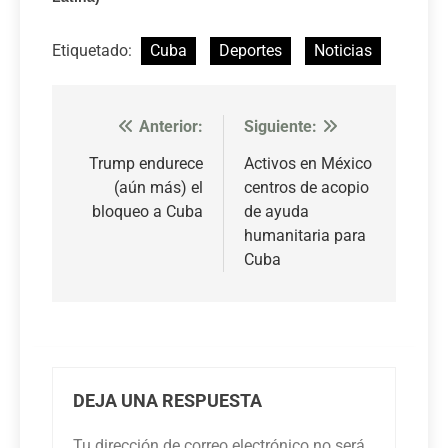
Etiquetado:
Cuba
Deportes
Noticias
Anterior:
Siguiente:
Navegación
de
Trump endurece
Activos en México
(aún más) el
centros de acopio
entradas
bloqueo a Cuba
de ayuda
humanitaria para
Cuba
DEJA UNA RESPUESTA
Tu dirección de correo electrónico no será