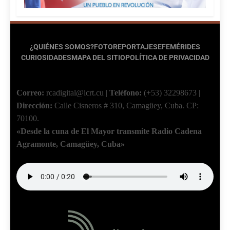
¿QUIÉNES SOMOS?
FOTOREPORTAJES
EFEMÉRIDES
CURIOSIDADES
MAPA DEL SITIO
POLÍTICA DE PRIVACIDAD
Correo:
rcadigital@icrt.cu
|
Teléfono:
(+53) 32298673
|
Dirección:
Calle Cisneros # 310, Camagüey, Cuba.
CP:
70100.
«Desde la cuna de El Mayor transmite Radio Cadena
Agramonte, Camagüey, Cuba»