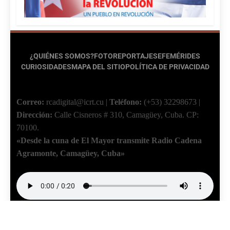
¿QUIÉNES SOMOS?
FOTOREPORTAJES
EFEMÉRIDES
CURIOSIDADES
MAPA DEL SITIO
POLÍTICA DE PRIVACIDAD
Correo:
rcadigital@icrt.cu
|
Teléfono:
(+53) 32298673
|
Dirección:
Calle Cisneros # 310, Camagüey, Cuba.
CP:
70100.
«Desde la cuna de El Mayor transmite Radio Cadena
Agramonte, Camagüey, Cuba»