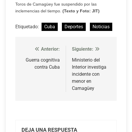
Toros de Camagüey fue suspendido por las
inclemencias del tiempo.
(Texto y Foto: JIT)
Etiquetado:
Cuba
Deportes
Noticias
Anterior:
Siguiente:
Navegación
de
Guerra cognitiva
Ministerio del
contra Cuba
Interior investiga
entradas
incidente con
menor en
Camagüey
DEJA UNA RESPUESTA