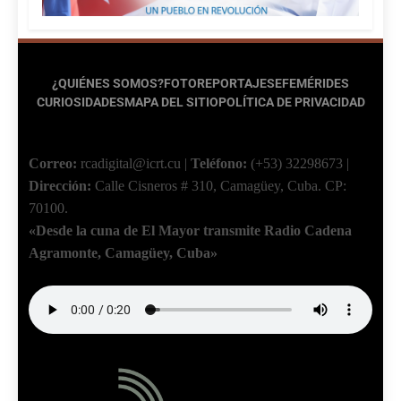
¿QUIÉNES SOMOS?
FOTOREPORTAJES
EFEMÉRIDES
CURIOSIDADES
MAPA DEL SITIO
POLÍTICA DE PRIVACIDAD
Correo:
rcadigital@icrt.cu
|
Teléfono:
(+53) 32298673
|
Dirección:
Calle Cisneros # 310, Camagüey, Cuba.
CP:
70100.
«Desde la cuna de El Mayor transmite Radio Cadena
Agramonte, Camagüey, Cuba»