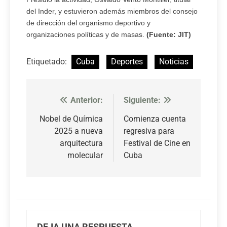
del Inder, y estuvieron además miembros del consejo
de dirección del organismo deportivo y
organizaciones políticas y de masas.
(Fuente: JIT)
Etiquetado:
Cuba
Deportes
Noticias
Anterior:
Siguiente:
Navegación
de
Nobel de Química
Comienza cuenta
2025 a nueva
regresiva para
entradas
arquitectura
Festival de Cine en
molecular
Cuba
DEJA UNA RESPUESTA