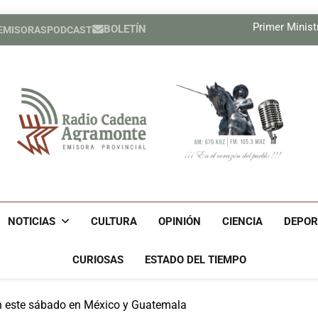
El MIT pres
Primer Ministr
BOLETÍN
 EMISORAS
PODCAST
Nuevas medidas de Estados Un
Relatores de la ONU exigen a E
El MIT pres
Primer Ministr
Nuevas medidas de Estados Un
Relatores de la ONU exigen a E
Radio Cadena Agra
Radio Cadena Agramonte, Emisora Provincial De Camagüe
Cu
NOTICIAS
CULTURA
OPINIÓN
CIENCIA
DEPOR
CURIOSAS
ESTADO DEL TIEMPO
n este sábado en México y Guatemala