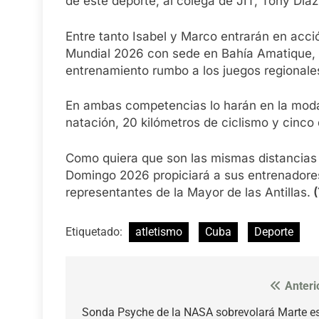
de este deporte, al colega de JIT, Tony Díaz
Entre tanto Isabel y Marco entrarán en acci
Mundial 2026 con sede en Bahía Amatique
entrenamiento rumbo a los juegos regionales
En ambas competencias lo harán en la modal
natación, 20 kilómetros de ciclismo y cinco
Como quiera que son las mismas distancias 
Domingo 2026 propiciará a sus entrenadore
representantes de la Mayor de las Antillas.
(
Etiquetado:
atletismo
Cuba
Deporte
Anteri
Navegación
de
Sonda Psyche de la NASA sobrevolará Marte e