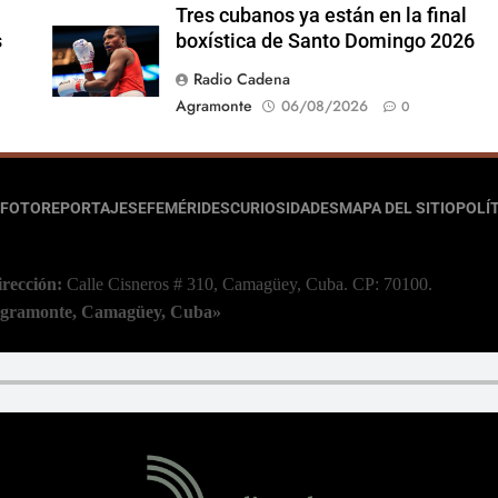
Tres cubanos ya están en la final
s
boxística de Santo Domingo 2026
Radio Cadena
Agramonte
06/08/2026
0
FOTOREPORTAJES
EFEMÉRIDES
CURIOSIDADES
MAPA DEL SITIO
POLÍT
irección:
Calle Cisneros # 310, Camagüey, Cuba.
CP: 70100.
 Agramonte, Camagüey, Cuba»