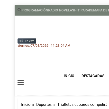
Saltar
PROGRAMACIÓN
RADIO NOVELAS
HIT PARADE
MAPA DE
al
contenido
En vivo
viernes, 07/08/2026
11:28:05 AM
INICIO
DESTACADAS
Inicio
Deportes
Triatletas cubanos competirá