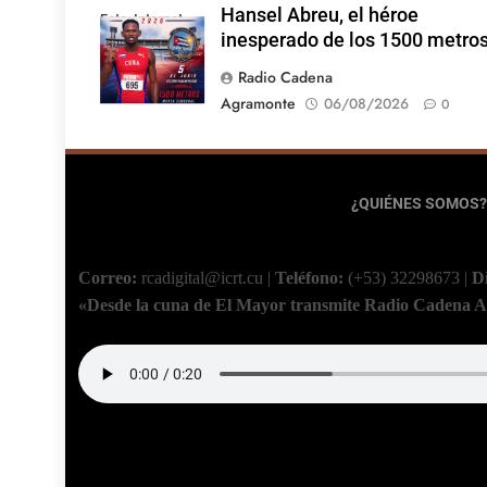
Hansel Abreu, el héroe
Foto: Internet
inesperado de los 1500 metro
Radio Cadena
Agramonte
06/08/2026
0
¿QUIÉNES SOMOS?
Correo:
rcadigital@icrt.cu
|
Teléfono:
(+53) 32298673
|
D
«Desde la cuna de El Mayor transmite Radio Cadena