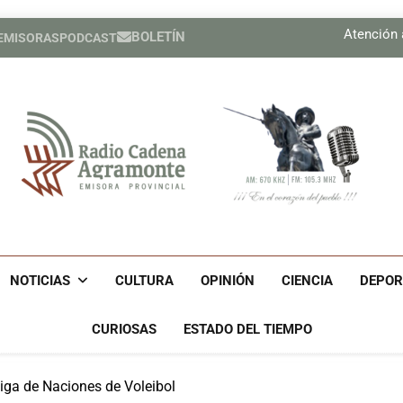
Mejora calidad de vida de inf
Atención 
BOLETÍN
 EMISORAS
PODCAST
Federada
Mejora calidad de vida de inf
Atención 
Federada
Radio Cadena Agra
Radio Cadena Agramonte, Emisora Provincial De Camagüe
Cu
NOTICIAS
CULTURA
OPINIÓN
CIENCIA
DEPOR
CURIOSAS
ESTADO DEL TIEMPO
iga de Naciones de Voleibol