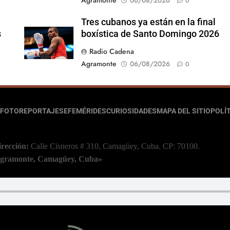
06/08/2026
0
Tres cubanos ya están en la final
s
boxística de Santo Domingo 2026
Radio Cadena
Agramonte
06/08/2026
0
FOTOREPORTAJES
EFEMÉRIDES
CURIOSIDADES
MAPA DEL SITIO
POLÍT
irección:
Calle Cisneros # 310, Camagüey, Cuba.
CP: 70100.
 Agramonte, Camagüey, Cuba»