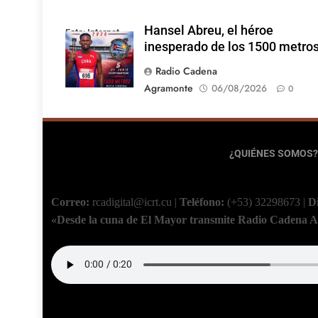
Hansel Abreu, el héroe
Foto: Internet
inesperado de los 1500 metro
Radio Cadena
Agramonte
06/08/2026
0
¿QUIÉNES SOMOS?
Correo:
rcadigital@icrt.cu
|
Teléfono:
(+53) 32298673
|
D
«Desde la cuna de El Mayor transmite Radio Cadena