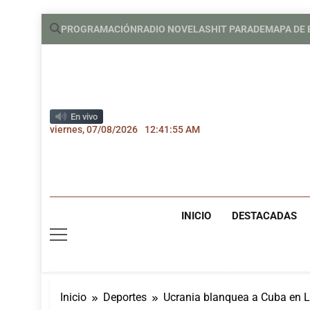
Saltar
PROGRAMACIÓN
RADIO NOVELAS
HIT PARADE
MAPA DE
al
contenido
En vivo
viernes, 07/08/2026
12:41:56 AM
INICIO
DESTACADAS
Inicio
Deportes
Ucrania blanquea a Cuba en L