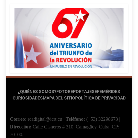
¿QUIÉNES SOMOS?
FOTOREPORTAJES
EFEMÉRIDES
CURIOSIDADES
MAPA DEL SITIO
POLÍTICA DE PRIVACIDAD
Correo:
rcadigital@icrt.cu
|
Teléfono:
(+53) 32298673
|
Dirección:
Calle Cisneros # 310, Camagüey, Cuba.
CP:
70100.