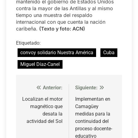
mantenido el gobierno de Estados Unidos
contra la mayor de las Antillas y al mismo
tiempo una muestra del respaldo
internacional con que cuenta la nación
caribeña.
(Texto y foto: ACN)
Etiquetado:
convoy solidario Nuestra América
Cuba
Miguel Díaz-Canel
Anterior:
Siguiente:
Navegación
de
Localizan el motor
Implementan en
magnético que
Camagüey
entradas
desata la
medidas para la
actividad del Sol
continuidad del
proceso docente-
educativo