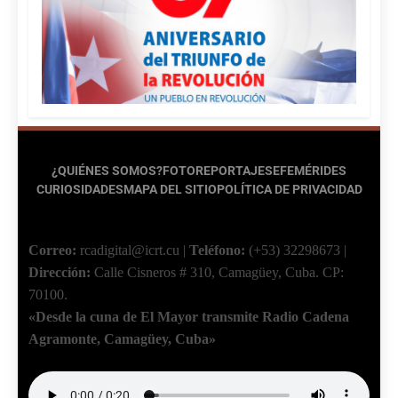
¿QUIÉNES SOMOS?
FOTOREPORTAJES
EFEMÉRIDES
CURIOSIDADES
MAPA DEL SITIO
POLÍTICA DE PRIVACIDAD
Correo:
rcadigital@icrt.cu
|
Teléfono:
(+53) 32298673
|
Dirección:
Calle Cisneros # 310, Camagüey, Cuba.
CP:
70100.
«Desde la cuna de El Mayor transmite Radio Cadena
Agramonte, Camagüey, Cuba»