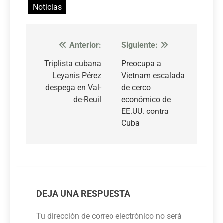
Noticias
Anterior:
Siguiente:
Navegación
de
Triplista cubana
Preocupa a
Leyanis Pérez
Vietnam escalada
entradas
despega en Val-
de cerco
de-Reuil
económico de
EE.UU. contra
Cuba
DEJA UNA RESPUESTA
Tu dirección de correo electrónico no será