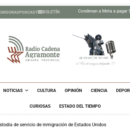
Plan 
Condenan a Meta a pagar 56
BOLETÍN
 EMISORAS
PODCAST
Prensa de EEUU divulga f
Díaz-Canel asiste al Encue
Plan 
Condenan a Meta a pagar 56
Prensa de EEUU divulga f
Díaz-Canel asiste al Encue
Radio Cadena Agra
Radio Cadena Agramonte, Emisora Provincial De Camagüe
Cu
NOTICIAS
CULTURA
OPINIÓN
CIENCIA
DEPOR
CURIOSAS
ESTADO DEL TIEMPO
todia de servicio de inmigración de Estados Unidos