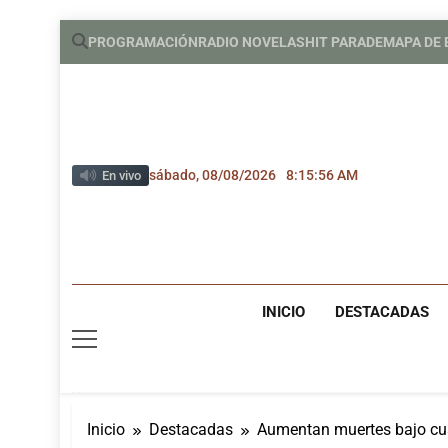
Saltar
PROGRAMACIÓN
RADIO NOVELAS
HIT PARADE
MAPA DE
al
contenido
sábado, 08/08/2026
8:15:58 AM
En vivo
INICIO
DESTACADAS
Inicio
Destacadas
Aumentan muertes bajo cus