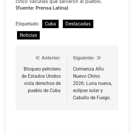
cinco vacunas que salvaron al pueblo.
(Fuente: Prensa Latina)
Etiquetado:
Cuba
Destacadas
Noticias
Anterior:
Siguiente:
Navegación
de
Bloqueo petrolero
Comienza Año
de Estados Unidos
Nuevo Chino
entradas
viola derechos de
2026: Luna nueva,
pueblo de Cuba
eclipse solar y
Caballo de Fuego.