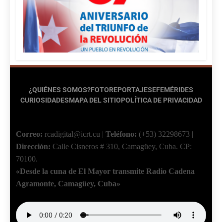
¿QUIÉNES SOMOS?
FOTOREPORTAJES
EFEMÉRIDES
CURIOSIDADES
MAPA DEL SITIO
POLÍTICA DE PRIVACIDAD
Correo:
rcadigital@icrt.cu
|
Teléfono:
(+53) 32298673
|
Dirección:
Calle Cisneros # 310, Camagüey, Cuba.
CP:
70100.
«Desde la cuna de El Mayor transmite Radio Cadena
Agramonte, Camagüey, Cuba»