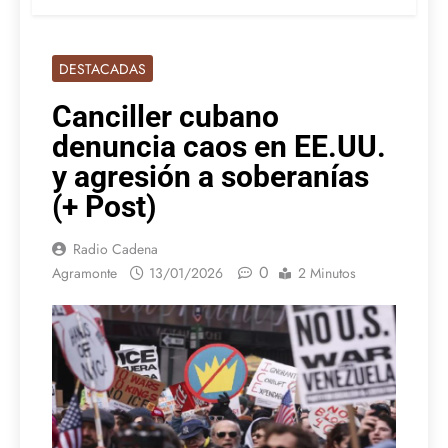
DESTACADAS
Canciller cubano
denuncia caos en EE.UU.
y agresión a soberanías
(+ Post)
Radio Cadena
0
Agramonte
13/01/2026
2 Minutos