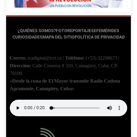
¿QUIÉNES SOMOS?
FOTOREPORTAJES
EFEMÉRIDES
CURIOSIDADES
MAPA DEL SITIO
POLÍTICA DE PRIVACIDAD
Correo:
rcadigital@icrt.cu
|
Teléfono:
(+53) 32298673
|
Dirección:
Calle Cisneros # 310, Camagüey, Cuba.
CP:
70100.
«Desde la cuna de El Mayor transmite Radio Cadena
Agramonte, Camagüey, Cuba»