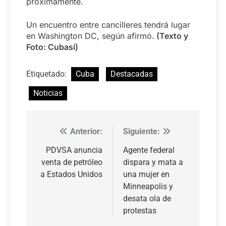
próximamente.
Un encuentro entre cancilleres tendrá lugar
en Washington DC, según afirmó.
(Texto y
Foto: Cubasí)
Etiquetado:
Cuba
Destacadas
Noticias
Anterior:
Siguiente:
Navegación
de
PDVSA anuncia
Agente federal
venta de petróleo
dispara y mata a
entradas
a Estados Unidos
una mujer en
Minneapolis y
desata ola de
protestas