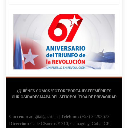
¿QUIÉNES SOMOS?
FOTOREPORTAJES
EFEMÉRIDES
CURIOSIDADES
MAPA DEL SITIO
POLÍTICA DE PRIVACIDAD
Correo:
rcadigital@icrt.cu
|
Teléfono:
(+53) 32298673
|
Dirección:
Calle Cisneros # 310, Camagüey, Cuba.
CP: