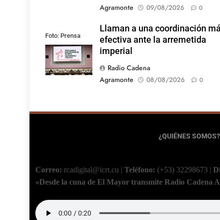
Agramonte
09/08/2026
0
Llaman a una coordinación m
Foto: Prensa
efectiva ante la arremetida
Latina
imperial
Radio Cadena
Agramonte
08/08/2026
0
¿QUIÉNES SOMOS?
Correo:
rcadigital@icrt.cu
|
Teléfono:
(+53) 32298673
|
D
«Desde la cuna de El Mayor transmite Radio Cadena