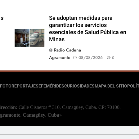
ás
Se adoptan medidas para
garantizar los servicios
esenciales de Salud Pública en
Minas
Radio Cadena
Agramonte
08/08/2026
0
FOTOREPORTAJES
EFEMÉRIDES
CURIOSIDADES
MAPA DEL SITIO
POLÍT
irección:
Calle Cisneros # 310, Camagüey, Cuba.
CP: 70100.
 Agramonte, Camagüey, Cuba»