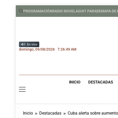
Saltar
PROGRAMACIÓN
RADIO NOVELAS
HIT PARADE
MAPA DE
al
contenido
En vivo
domingo, 09/08/2026
7:26:50 AM
INICIO
DESTACADAS
Inicio
Destacadas
Cuba alerta sobre aumento