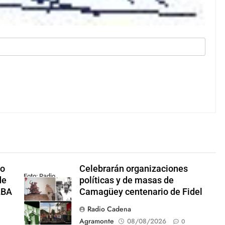
io
Celebrarán organizaciones
Foto: Radio
de
políticas y de masas de
Rebelde
LBA
Camagüey centenario de Fidel
Radio Cadena
Agramonte
08/08/2026
0