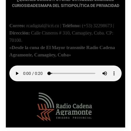
CURIOSIDADES
MAPA DEL SITIO
POLÍTICA DE PRIVACIDAD
Correo:
rcadigital@icrt.cu
|
Teléfono:
(+53) 32298673
|
Dirección:
Calle Cisneros # 310, Camagüey, Cuba.
CP:
70100.
«Desde la cuna de El Mayor transmite Radio Cadena
Agramonte, Camagüey, Cuba»