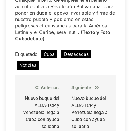
Cualquier intento de emplear el escenario
actual contra la Revolución Bolivariana, para
poner en duda el apoyo invariable y firme de
nuestro pueblo y gobierno en estas
peligrosas circunstancias para la América
Latina y el Caribe, será inútil.
(Texto y Foto:
Cubadebate)
Etiquetado:
Cuba
Destacadas
Noticias
Anterior:
Siguiente:
Navegación
de
Nuevo buque del
Nuevo buque del
ALBA-TCP y
ALBA-TCP y
entradas
Venezuela llega a
Venezuela llega a
Cuba con ayuda
Cuba con ayuda
solidaria
solidaria