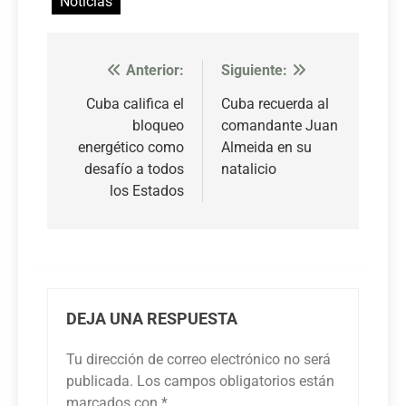
Noticias
Anterior:
Siguiente:
Navegación
de
Cuba califica el
Cuba recuerda al
bloqueo
comandante Juan
entradas
energético como
Almeida en su
desafío a todos
natalicio
los Estados
DEJA UNA RESPUESTA
Tu dirección de correo electrónico no será
publicada.
Los campos obligatorios están
marcados con
*