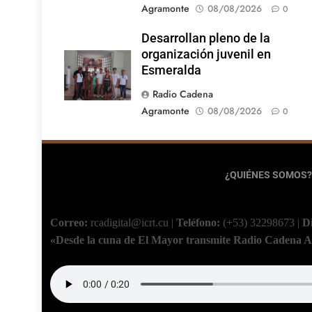
Agramonte
08/08/2026
0
Desarrollan pleno de la
organización juvenil en
Esmeralda
Radio Cadena
Agramonte
08/08/2026
0
¿QUIÉNES SOMOS?
Correo:
rcadigital@icrt.cu
|
Teléfono:
(+53) 32298673
|
D
«Desde la cuna de El Mayor transmite Radio Cadena