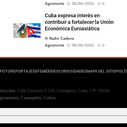
Agramonte
08/08/2026
0
Cuba expresa interés en
contribuir a fortalecer la Unión
Económica Euroasiática
Radio Cadena
Agramonte
08/08/2026
0
FOTOREPORTAJES
EFEMÉRIDES
CURIOSIDADES
MAPA DEL SITIO
POLÍT
irección:
Calle Cisneros # 310, Camagüey, Cuba.
CP: 70100.
 Agramonte, Camagüey, Cuba»