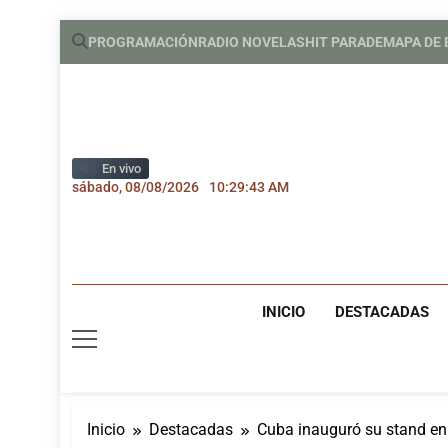
Saltar
PROGRAMACIÓN
RADIO NOVELAS
HIT PARADE
MAPA DE
al
contenido
En vivo
sábado, 08/08/2026
10:29:44 AM
INICIO
DESTACADAS
Inicio
Destacadas
Cuba inauguró su stand en 