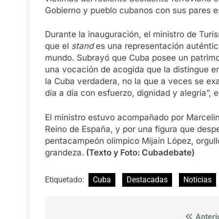
Gobierno y pueblo cubanos con sus pares e
Durante la inauguración, el ministro de Tu
que el
stand
es una representación auténtica
mundo. Subrayó que Cuba posee un patrimon
una vocación de acogida que la distingue en
la Cuba verdadera, no la que a veces se exa
día a día con esfuerzo, dignidad y alegría”, 
El ministro estuvo acompañado por Marceli
Reino de España, y por una figura que desper
pentacampeón olímpico Mijaín López, orgullo
grandeza.
(Texto y Foto: Cubadebate)
Etiquetado:
Cuba
Destacadas
Noticias
Anteri