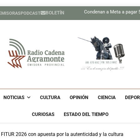
Plan 
Condenan a Meta a pagar 56
BOLETÍN
 EMISORAS
PODCAST
Prensa de EEUU divulga f
Díaz-Canel asiste al Encue
Plan 
Condenan a Meta a pagar 56
Prensa de EEUU divulga f
Díaz-Canel asiste al Encue
Radio Cadena Agra
Radio Cadena Agramonte, Emisora Provincial De Camagüe
Cu
NOTICIAS
CULTURA
OPINIÓN
CIENCIA
DEPOR
CURIOSAS
ESTADO DEL TIEMPO
FITUR 2026 con apuesta por la autenticidad y la cultura