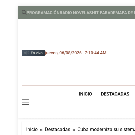
Saltar
PROGRAMACIÓN
RADIO NOVELAS
HIT PARADE
MAPA DE
al
contenido
jueves, 06/08/2026
7:10:45 AM
En vivo
INICIO
DESTACADAS
Inicio
Destacadas
Cuba moderniza su sistema 