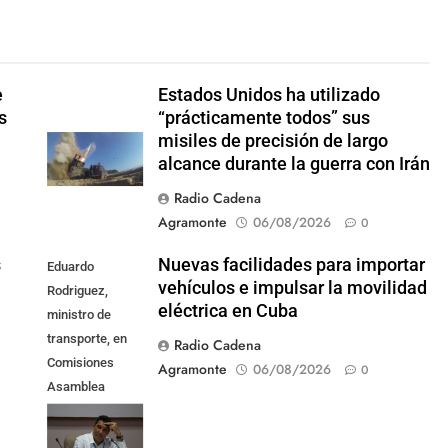
e
Estados Unidos ha utilizado
s
“prácticamente todos” sus
misiles de precisión de largo
alcance durante la guerra con Irán
Radio Cadena
Agramonte
06/08/2026
0
s
Nuevas facilidades para importar
Eduardo
vehículos e impulsar la movilidad
Rodriguez,
eléctrica en Cuba
ministro de
transporte, en
Radio Cadena
Comisiones
Agramonte
06/08/2026
0
Asamblea
Nacional,
Atención a los