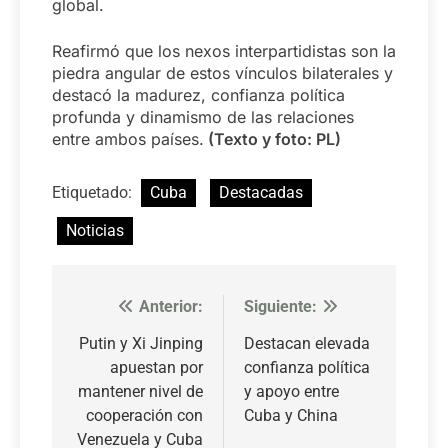
global.
Reafirmó que los nexos interpartidistas son la
piedra angular de estos vínculos bilaterales y
destacó la madurez, confianza política
profunda y dinamismo de las relaciones
entre ambos países.
(Texto y foto: PL)
Etiquetado:
Cuba
Destacadas
Noticias
Anterior:
Siguiente:
Navegación
de
Putin y Xi Jinping
Destacan elevada
apuestan por
confianza política
entradas
mantener nivel de
y apoyo entre
cooperación con
Cuba y China
Venezuela y Cuba