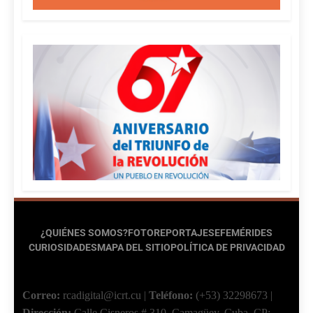
¿QUIÉNES SOMOS?
FOTOREPORTAJES
EFEMÉRIDES
CURIOSIDADES
MAPA DEL SITIO
POLÍTICA DE PRIVACIDAD
Correo:
rcadigital@icrt.cu
|
Teléfono:
(+53) 32298673
|
Dirección:
Calle Cisneros # 310, Camagüey, Cuba.
CP: