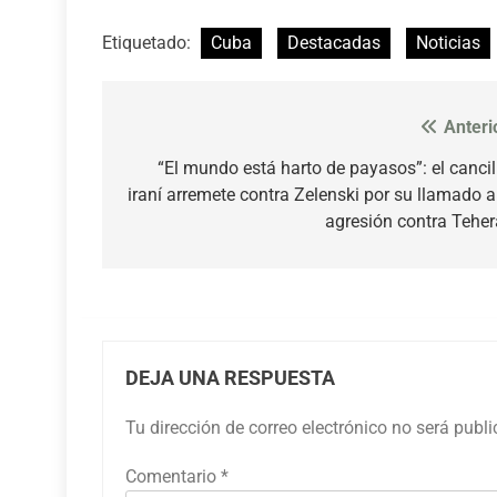
Etiquetado:
Cuba
Destacadas
Noticias
Anteri
Navegación
de
“El mundo está harto de payasos”: el cancil
iraní arremete contra Zelenski por su llamado a
entradas
agresión contra Tehe
DEJA UNA RESPUESTA
Tu dirección de correo electrónico no será publ
Comentario
*