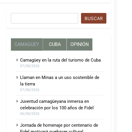
Buscar
BUSCAR
CAMAGUEY
CUBA
OPINIÓN
Camagüey en la ruta del turismo de Cuba
07/08/2026
Llaman en Minas a un uso sostenible de
la tierra
07/08/2026
Juventud camagüeyana inmersa en
celebración por los 100 años de Fidel
06/08/2026
Jornada de homenaje por centenario de
Fidel motivará quehacer cultural