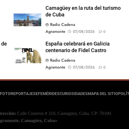
Camagüey en la ruta del turismo
de Cuba
Radio Cadena
Agramonte
07/08/2026
0
 de
España celebrará en Galicia
centenario de Fidel Castro
Radio Cadena
Agramonte
07/08/2026
0
FOTOREPORTAJES
EFEMÉRIDES
CURIOSIDADES
MAPA DEL SITIO
POLÍT
irección:
Calle Cisneros # 310, Camagüey, Cuba.
CP: 70100.
 Agramonte, Camagüey, Cuba»