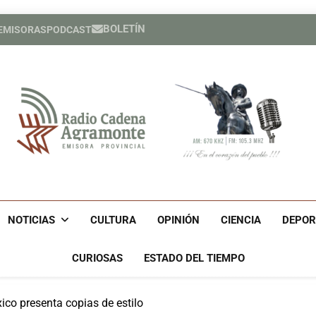
BOLETÍN
 EMISORAS
PODCAST
Héroe cuban
España cele
Héroe cuban
España cele
Radio Cadena Agra
Radio Cadena Agramonte, Emisora Provincial De Camagüe
Cu
NOTICIAS
CULTURA
OPINIÓN
CIENCIA
DEPOR
CURIOSAS
ESTADO DEL TIEMPO
co presenta copias de estilo