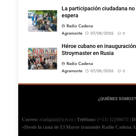
La participación ciudadana no
espera
Radio Cadena
Agramonte
07/08/2026
0
Héroe cubano en inauguración
Stroymaster en Rusia
Radio Cadena
Agramonte
07/08/2026
0
¿QUIÉNES SOMOS?
Correo:
rcadigital@icrt.cu
|
Teléfono:
(+53) 32298673
|
D
«Desde la cuna de El Mayor transmite Radio Cadena