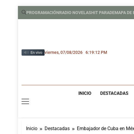
Saltar
PROGRAMACIÓN
RADIO NOVELAS
HIT PARADE
MAPA DE
al
contenido
viernes, 07/08/2026
6:19:12 PM
En vivo
INICIO
DESTACADAS
Inicio
Destacadas
Embajador de Cuba en Méxi