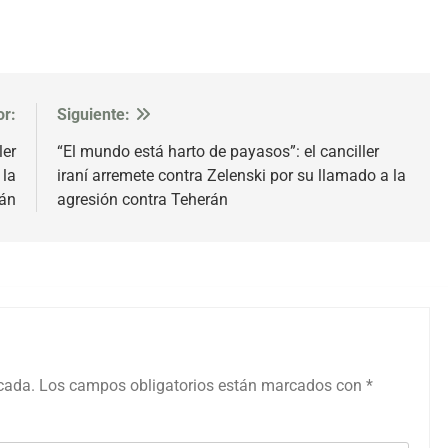
or:
Siguiente:
ler
“El mundo está harto de payasos”: el canciller
 la
iraní arremete contra Zelenski por su llamado a la
rán
agresión contra Teherán
icada.
Los campos obligatorios están marcados con
*