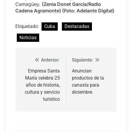
Camagüey.
(Zenia Donet García/Radio
Cadena Agramonte) (Foto: Adelante Digital)
Etiquetado:
Cuba
Destacadas
Noticias
Anterior:
Siguiente:
Navegación
de
Empresa Santa
Anuncian
María celebra 25
productos de la
entradas
años de historia,
canasta para
cultura y servicio
diciembre
turístico