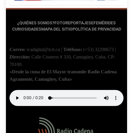
¿QUIÉNES SOMOS?
FOTOREPORTAJES
EFEMÉRIDES
CURIOSIDADES
MAPA DEL SITIO
POLÍTICA DE PRIVACIDAD
Correo:
rcadigital@icrt.cu
|
Teléfono:
(+53) 32298673
|
Dirección:
Calle Cisneros # 310, Camagüey, Cuba.
CP:
70100.
«Desde la cuna de El Mayor transmite Radio Cadena
Agramonte, Camagüey, Cuba»