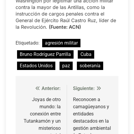
Washington por legitimar una acción militar
contra la mayor de las Antillas, como la
instrucción de cargos penales contra el
General de Ejército Raúl Castro Ruz, líder de
la Revolución.
(Fuente: ACN)
Etiquetado:
agresión militar
Bruno Rodríguez Parrilla
Cuba
Estados Unidos
paz
soberanía
Anterior:
Siguiente:
Navegación
de
Joyas de otro
Reconocen a
mundo: la
camagüeyanos y
entradas
conexión entre
entidades
Tutankamón y un
destacados en la
misterioso
gestión ambiental