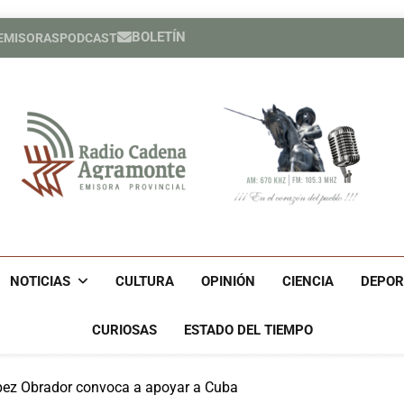
BOLETÍN
 EMISORAS
PODCAST
Héroe cuban
España cele
Héroe cuban
España cele
Radio Cadena Agra
Radio Cadena Agramonte, Emisora Provincial De Camagüe
Cu
NOTICIAS
CULTURA
OPINIÓN
CIENCIA
DEPOR
CURIOSAS
ESTADO DEL TIEMPO
pez Obrador convoca a apoyar a Cuba