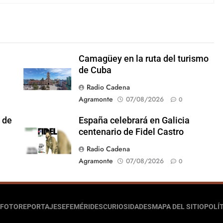
Camagüey en la ruta del turismo
de Cuba
Radio Cadena
Agramonte
07/08/2026
0
 de
España celebrará en Galicia
centenario de Fidel Castro
Radio Cadena
Agramonte
07/08/2026
0
FOTOREPORTAJES
EFEMÉRIDES
CURIOSIDADES
MAPA DEL SITIO
POLÍT