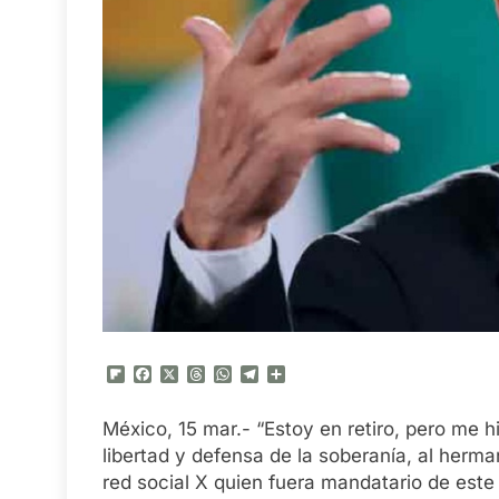
Flipboard
Facebook
X
Threads
WhatsApp
Telegram
Compartir
México, 15 mar.- “Estoy en retiro, pero me 
libertad y defensa de la soberanía, al herm
red social X quien fuera mandatario de este