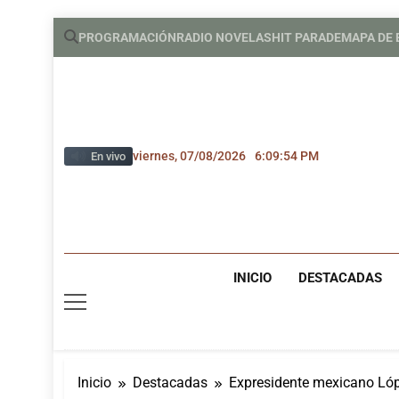
Saltar
PROGRAMACIÓN
RADIO NOVELAS
HIT PARADE
MAPA DE
al
contenido
viernes, 07/08/2026
6:09:55 PM
En vivo
INICIO
DESTACADAS
Inicio
Destacadas
Expresidente mexicano Ló