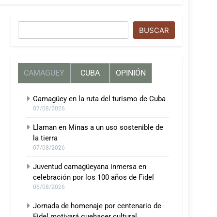
Buscar
BUSCAR
CAMAGUEY
CUBA
OPINIÓN
Camagüey en la ruta del turismo de Cuba
07/08/2026
Llaman en Minas a un uso sostenible de
la tierra
07/08/2026
Juventud camagüeyana inmersa en
celebración por los 100 años de Fidel
06/08/2026
Jornada de homenaje por centenario de
Fidel motivará quehacer cultural