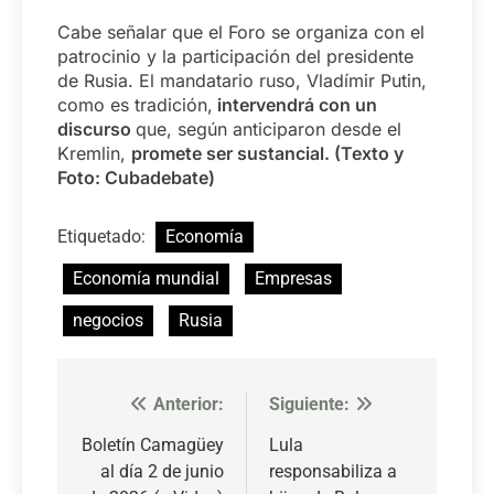
Cabe señalar que el Foro se organiza con el
patrocinio y la participación del presidente
de Rusia. El mandatario ruso, Vladímir Putin,
como es tradición,
intervendrá con un
discurso
que, según anticiparon desde el
Kremlin,
promete ser sustancial. (Texto y
Foto: Cubadebate)
Etiquetado:
Economía
Economía mundial
Empresas
negocios
Rusia
Anterior:
Siguiente:
Navegación
de
Boletín Camagüey
Lula
al día 2 de junio
responsabiliza a
entradas