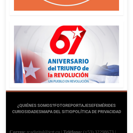
¿QUIÉNES SOMOS?
FOTOREPORTAJES
EFEMÉRIDES
CURIOSIDADES
MAPA DEL SITIO
POLÍTICA DE PRIVACIDAD
Correo:
rcadigital@icrt.cu
|
Teléfono:
(+53) 32298673
|