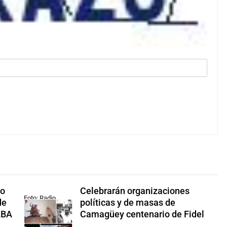
io
Celebrarán organizaciones
Foto: Radio
de
políticas y de masas de
Rebelde
LBA
Camagüey centenario de Fidel