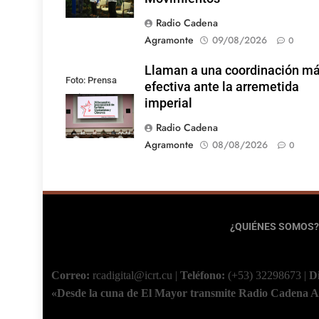
Radio Cadena
Agramonte
09/08/2026
0
Llaman a una coordinación m
Foto: Prensa
efectiva ante la arremetida
Latina
imperial
Radio Cadena
Agramonte
08/08/2026
0
¿QUIÉNES SOMOS?
Correo:
rcadigital@icrt.cu
|
Teléfono:
(+53) 32298673
|
D
«Desde la cuna de El Mayor transmite Radio Cadena