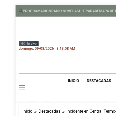
Saltar
PROGRAMACIÓN
RADIO NOVELAS
HIT PARADE
MAPA DE
al
contenido
En vivo
domingo, 09/08/2026
8:13:59 AM
INICIO
DESTACADAS
Inicio
Destacadas
Incidente en Central Termo