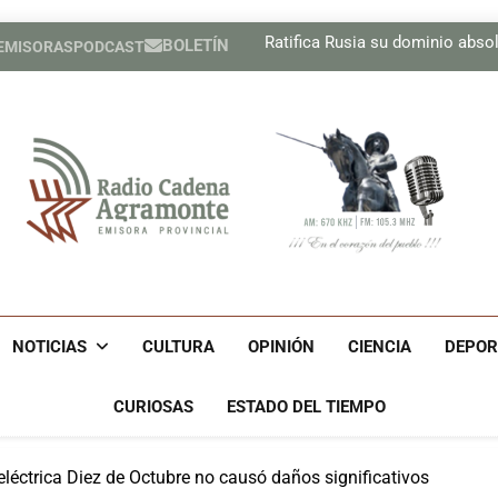
Pesista cubana Marif
Ratifica Rusia su dominio absolu
BOLETÍN
 EMISORAS
PODCAST
Regresa Carlos Acosta a un e
Recibe Díaz-Canel en el Pa
Pesista cubana Marif
Ratifica Rusia su dominio absolu
Regresa Carlos Acosta a un e
Recibe Díaz-Canel en el Pa
Radio Cadena Agra
Radio Cadena Agramonte, Emisora Provincial De Camagüe
Cu
NOTICIAS
CULTURA
OPINIÓN
CIENCIA
DEPOR
CURIOSAS
ESTADO DEL TIEMPO
eléctrica Diez de Octubre no causó daños significativos