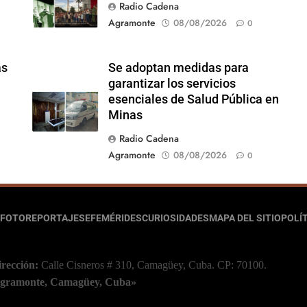
Radio Cadena
Agramonte
08/08/2026
0
ás
Se adoptan medidas para
garantizar los servicios
esenciales de Salud Pública en
Minas
Radio Cadena
Agramonte
08/08/2026
0
FOTOREPORTAJES
EFEMÉRIDES
CURIOSIDADES
MAPA DEL SITIO
POLÍT
irección:
Calle Cisneros # 310, Camagüey, Cuba.
CP: 70100.
 Agramonte, Camagüey, Cuba»