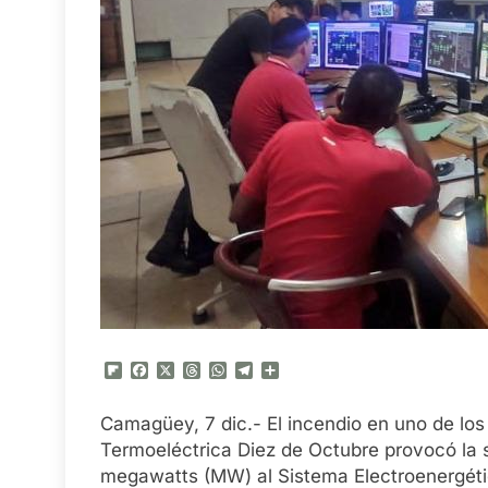
Flipboard
Facebook
X
Threads
WhatsApp
Telegram
Compartir
Camagüey, 7 dic.- El incendio en uno de los
Termoeléctrica Diez de Octubre provocó la 
megawatts (MW) al Sistema Electroenergéti