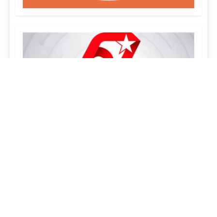
¿QUIÉNES SOMOS?
FOTOREPORTAJES
EFEMÉRIDES
CURIOSIDADES
MAPA DEL SITIO
POLÍTICA DE PRIVACIDAD
Correo:
rcadigital@icrt.cu
|
Teléfono:
(+53) 32298673
|