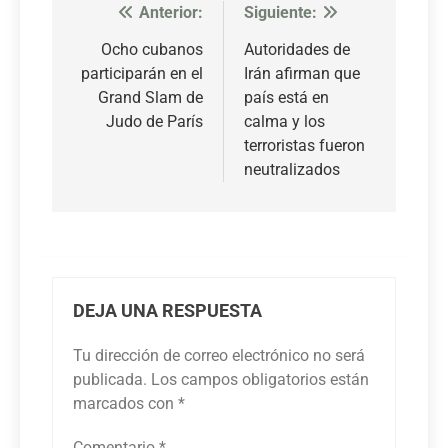
Anterior:
Siguiente:
Navegación
de
Ocho cubanos
Autoridades de
participarán en el
Irán afirman que
entradas
Grand Slam de
país está en
Judo de París
calma y los
terroristas fueron
neutralizados
DEJA UNA RESPUESTA
Tu dirección de correo electrónico no será
publicada.
Los campos obligatorios están
marcados con
*
Comentario
*