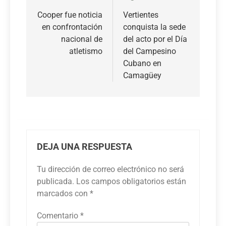
de
Cooper fue noticia
Vertientes
en confrontación
conquista la sede
entradas
nacional de
del acto por el Día
atletismo
del Campesino
Cubano en
Camagüey
DEJA UNA RESPUESTA
Tu dirección de correo electrónico no será
publicada.
Los campos obligatorios están
marcados con
*
Comentario
*