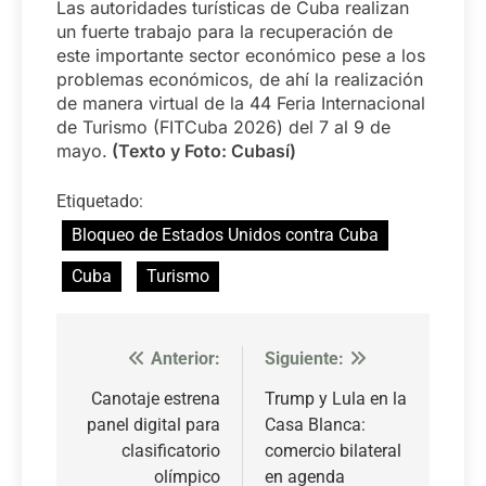
Las autoridades turísticas de Cuba realizan
un fuerte trabajo para la recuperación de
este importante sector económico pese a los
problemas económicos, de ahí la realización
de manera virtual de la 44 Feria Internacional
de Turismo (FITCuba 2026) del 7 al 9 de
mayo.
(Texto y Foto: Cubasí)
Etiquetado:
Bloqueo de Estados Unidos contra Cuba
Cuba
Turismo
Anterior:
Siguiente:
Navegación
de
Canotaje estrena
Trump y Lula en la
panel digital para
Casa Blanca:
entradas
clasificatorio
comercio bilateral
olímpico
en agenda