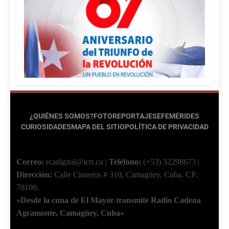
¿QUIÉNES SOMOS?
FOTOREPORTAJES
EFEMÉRIDES
CURIOSIDADES
MAPA DEL SITIO
POLÍTICA DE PRIVACIDAD
Correo:
rcadigital@icrt.cu
|
Teléfono:
(+53) 32298673
|
Dirección:
Calle Cisneros # 310, Camagüey, Cuba.
CP:
70100.
«Desde la cuna de El Mayor transmite Radio Cadena
Agramonte, Camagüey, Cuba»