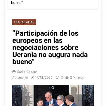
bueno”
DESTACADAS
“Participación de los
europeos en las
negociaciones sobre
Ucrania no augura nada
bueno”
Radio Cadena
0
Agramonte
17/12/2025
2 Minutos