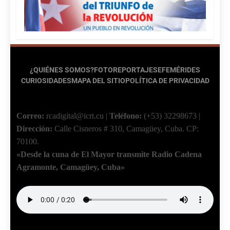
¿QUIÉNES SOMOS?
FOTOREPORTAJES
EFEMÉRIDES
CURIOSIDADES
MAPA DEL SITIO
POLÍTICA DE PRIVACIDAD
Correo:
rcadigital@icrt.cu
|
Teléfono:
(+53) 32298673
|
Dirección:
Calle Cisneros # 310, Camagüey, Cuba.
CP:
70100.
«Desde la cuna de El Mayor transmite Radio Cadena
Agramonte, Camagüey, Cuba»