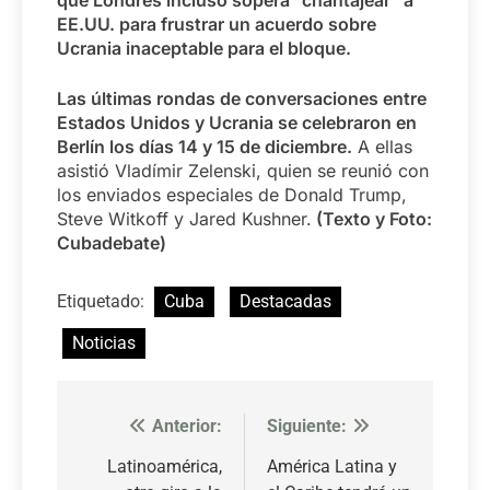
que Londres incluso sopera “chantajear” a
EE.UU. para frustrar un acuerdo sobre
Ucrania inaceptable para el bloque.
Las últimas rondas de conversaciones entre
Estados Unidos y Ucrania se celebraron en
Berlín los días 14 y 15 de diciembre.
A ellas
asistió Vladímir Zelenski, quien se reunió con
los enviados especiales de Donald Trump,
Steve Witkoff y Jared Kushner.
(Texto y Foto:
Cubadebate)
Etiquetado:
Cuba
Destacadas
Noticias
Anterior:
Siguiente:
Navegación
de
Latinoamérica,
América Latina y