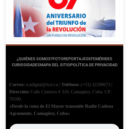
¿QUIÉNES SOMOS?
FOTOREPORTAJES
EFEMÉRIDES
CURIOSIDADES
MAPA DEL SITIO
POLÍTICA DE PRIVACIDAD
Correo:
rcadigital@icrt.cu
|
Teléfono:
(+53) 32298673
|
Dirección:
Calle Cisneros # 310, Camagüey, Cuba.
CP:
70100.
«Desde la cuna de El Mayor transmite Radio Cadena
Agramonte, Camagüey, Cuba»