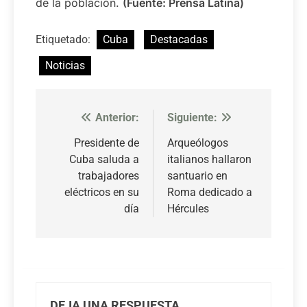
de la población.
(Fuente: Prensa Latina)
Etiquetado:
Cuba
Destacadas
Noticias
Anterior:
Siguiente:
Navegación
de
Presidente de
Arqueólogos
Cuba saluda a
italianos hallaron
entradas
trabajadores
santuario en
eléctricos en su
Roma dedicado a
día
Hércules
DEJA UNA RESPUESTA