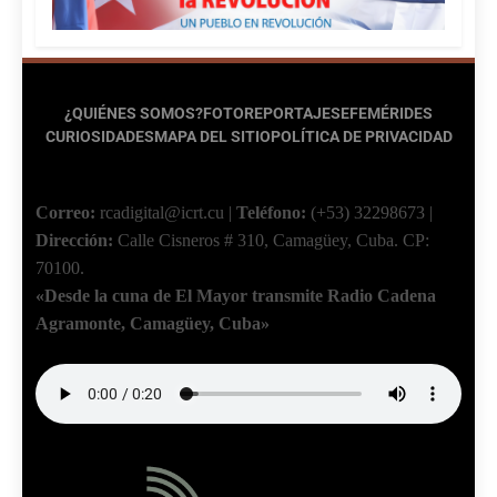
¿QUIÉNES SOMOS?
FOTOREPORTAJES
EFEMÉRIDES
CURIOSIDADES
MAPA DEL SITIO
POLÍTICA DE PRIVACIDAD
Correo:
rcadigital@icrt.cu
|
Teléfono:
(+53) 32298673
|
Dirección:
Calle Cisneros # 310, Camagüey, Cuba.
CP:
70100.
«Desde la cuna de El Mayor transmite Radio Cadena
Agramonte, Camagüey, Cuba»