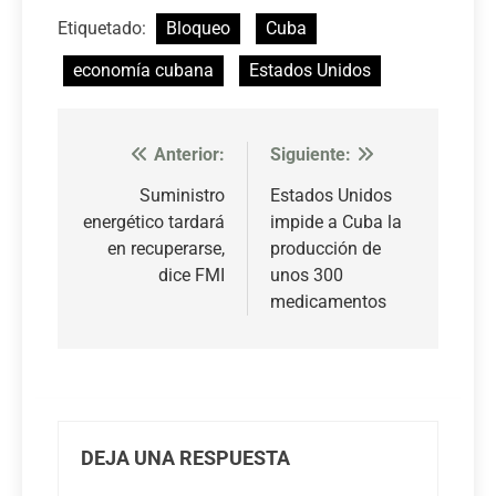
Etiquetado:
Bloqueo
Cuba
economía cubana
Estados Unidos
Anterior:
Siguiente:
Navegación
de
Suministro
Estados Unidos
energético tardará
impide a Cuba la
entradas
en recuperarse,
producción de
dice FMI
unos 300
medicamentos
DEJA UNA RESPUESTA