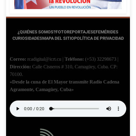
¿QUIÉNES SOMOS?
FOTOREPORTAJES
EFEMÉRIDES
CURIOSIDADES
MAPA DEL SITIO
POLÍTICA DE PRIVACIDAD
Correo:
rcadigital@icrt.cu
|
Teléfono:
(+53) 32298673
|
Dirección:
Calle Cisneros # 310, Camagüey, Cuba.
CP:
70100.
«Desde la cuna de El Mayor transmite Radio Cadena
Agramonte, Camagüey, Cuba»