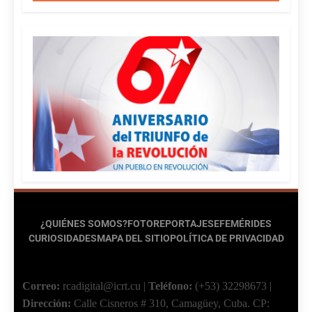
¿QUIÉNES SOMOS?
FOTOREPORTAJES
EFEMÉRIDES
CURIOSIDADES
MAPA DEL SITIO
POLÍTICA DE PRIVACIDAD
Correo:
rcadigital@icrt.cu
|
Teléfono:
(+53) 32298673
|
Dirección:
Calle Cisneros # 310, Camagüey, Cuba.
CP: