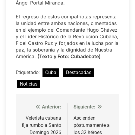
Ángel Portal Miranda.
El regreso de estos compatriotas representa
la unidad entre ambas naciones, cimentadas
en el ejemplo del Comandante Hugo Chávez
y el Líder Histórico de la Revolución Cubana,
Fidel Castro Ruz y forjados en la lucha por la
paz, la soberanía y la dignidad de Nuestra
América.
(Texto y Foto: Cubadebate)
Etiquetado:
Cuba
Destacadas
Noticias
Anterior:
Siguiente:
Navegación
de
Velerista cubana
Ascienden
fija rumbo a Santo
póstumamente a
entradas
Domingo 2026
los 32 héroes