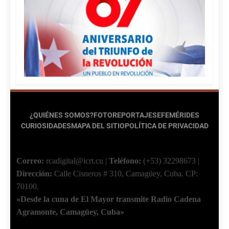
¿QUIÉNES SOMOS?
FOTOREPORTAJES
EFEMÉRIDES
CURIOSIDADES
MAPA DEL SITIO
POLÍTICA DE PRIVACIDAD
Correo:
rcadigital@icrt.cu
|
Teléfono:
(+53) 32298673
|
Dirección:
Calle Cisneros # 310, Camagüey, Cuba.
CP:
70100.
«Desde la cuna de El Mayor transmite Radio Cadena
Agramonte, Camagüey, Cuba»