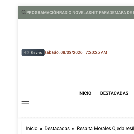
Saltar
PROGRAMACIÓN
RADIO NOVELAS
HIT PARADE
MAPA DE
al
contenido
sábado, 08/08/2026
7:20:26 AM
En vivo
INICIO
DESTACADAS
Inicio
Destacadas
Resalta Morales Ojeda resi