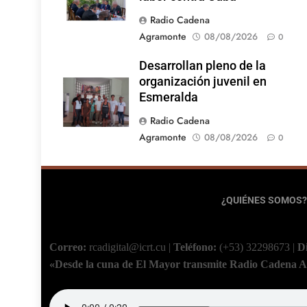
Radio Cadena
Agramonte
08/08/2026
0
Desarrollan pleno de la
organización juvenil en
Esmeralda
Radio Cadena
Agramonte
08/08/2026
0
¿QUIÉNES SOMOS?
Correo:
rcadigital@icrt.cu
|
Teléfono:
(+53) 32298673
|
D
«Desde la cuna de El Mayor transmite Radio Cadena