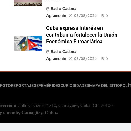
Radio Cadena
Agramonte
08/08/2026
0
Cuba expresa interés en
contribuir a fortalecer la Unión
Económica Euroasiática
Radio Cadena
Agramonte
08/08/2026
0
FOTOREPORTAJES
EFEMÉRIDES
CURIOSIDADES
MAPA DEL SITIO
POLÍT
irección:
Calle Cisneros # 310, Camagüey, Cuba.
CP: 70100.
 Agramonte, Camagüey, Cuba»