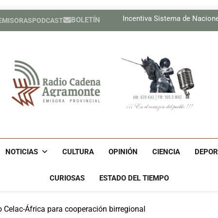
Lil, la de ojos color del
Incentiva Sistema de Nacion
BOLETÍN
 EMISORAS
PODCAST
Celebrar
Tres cubanos ya están e
Lil, la de ojos color del
Incentiva Sistema de Nacion
Celebrar
Tres cubanos ya están e
Radio Cadena Agra
Radio Cadena Agramonte, Emisora Provincial De Camagüe
Cu
NOTICIAS
CULTURA
OPINIÓN
CIENCIA
DEPOR
CURIOSAS
ESTADO DEL TIEMPO
o Celac-África para cooperación birregional