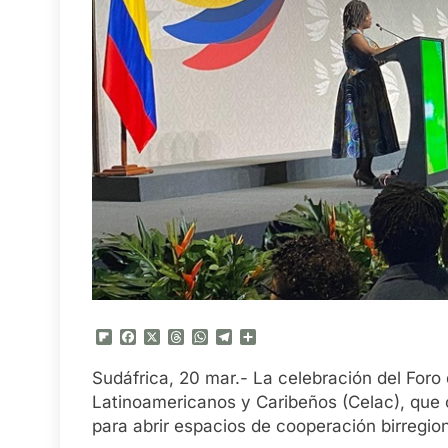
Flipboard
Facebook
X
Threads
WhatsApp
Telegram
Compartir
Sudáfrica, 20 mar.- La celebración del Foro
Latinoamericanos y Caribeños (Celac), que 
para abrir espacios de cooperación birregion