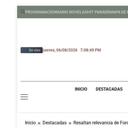
Saltar
PROGRAMACIÓN
RADIO NOVELAS
HIT PARADE
MAPA DE
al
contenido
jueves, 06/08/2026
7:08:50 PM
En vivo
INICIO
DESTACADAS
Inicio
Destacadas
Resaltan relevancia de For