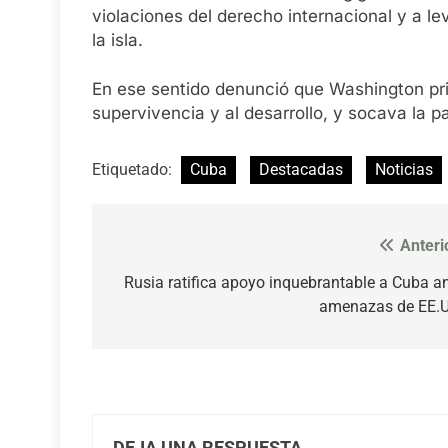
violaciones del derecho internacional y a l
la isla.
En ese sentido denunció que Washington pri
supervivencia y al desarrollo, y socava la pa
Etiquetado:
Cuba
Destacadas
Noticias
Anteri
Navegación
de
Rusia ratifica apoyo inquebrantable a Cuba a
amenazas de EE.U
entradas
DEJA UNA RESPUESTA