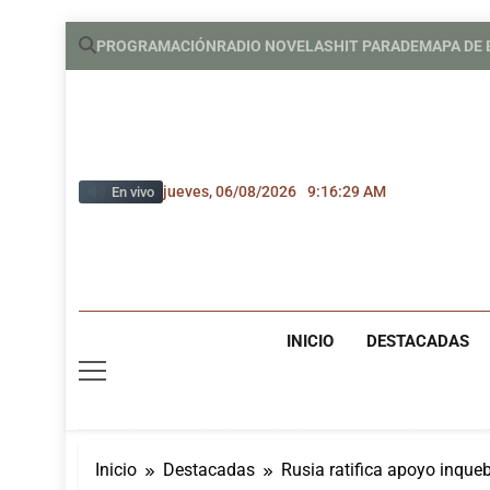
Saltar
PROGRAMACIÓN
RADIO NOVELAS
HIT PARADE
MAPA DE
al
contenido
jueves, 06/08/2026
9:16:30 AM
En vivo
INICIO
DESTACADAS
Inicio
Destacadas
Rusia ratifica apoyo inqu