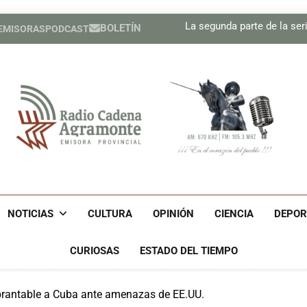
precisión
Sindicatos en Dakota del
La segunda parte de la seri
BOLETÍN
 EMISORAS
PODCAST
Cubano Ronald Men
Estados Unidos ha util
precisión
Sindicatos en Dakota del
La segunda parte de la seri
Cubano Ronald Men
Estados Unidos ha util
precisión
Radio Cadena Agra
Radio Cadena Agramonte, Emisora Provincial De Camagüe
Cu
NOTICIAS
CULTURA
OPINIÓN
CIENCIA
DEPOR
CURIOSAS
ESTADO DEL TIEMPO
ebrantable a Cuba ante amenazas de EE.UU.